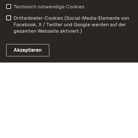
Technisch notwendige Cookies
Datenschutz
Barrierefreiheit
Drittanbieter-Cookies (Social-Media-Elemente von
Impressum
Cookies
Facebook, X / Twitter und Google werden auf der
gesamten Webseite aktiviert.)
Akzeptieren
Link zum Landesportal