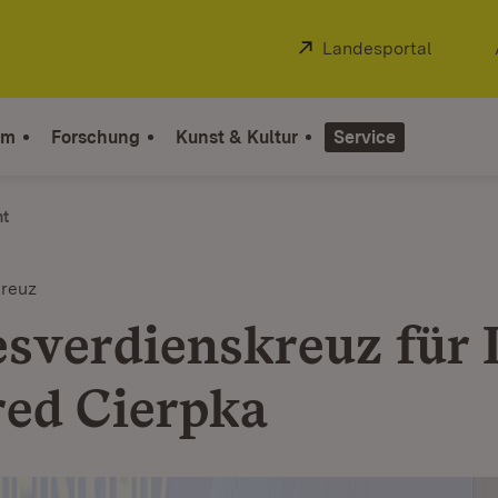
Extern:
Landesportal
(Öffnet
um
Forschung
Kunst & Kultur
Service
ht
reuz
sverdienskreuz für 
ed Cierpka