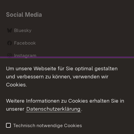
Social Media
Bluesky
Facebook
Instagram
Um unsere Webseite für Sie optimal gestalten
LinkedIn
und verbessern zu können, verwenden wir
Social Wall
Cookies.
Youtube
Weitere Informationen zu Cookies erhalten Sie in
unserer
Datenschutzerklärung
.
Zum 
Kontakt
Benutzungshinweise
Technisch notwendige Cookies
Datenschutz
Barrierefreiheit