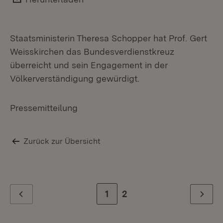
Staatsministerin Theresa Schopper hat Prof. Gert
Weisskirchen das Bundesverdienstkreuz
überreicht und sein Engagement in der
Völkerverständigung gewürdigt.
Pressemitteilung
Zurück zur Übersicht
Zur Seite
1
Zur letzten Seite
2
Zurück
Weiter