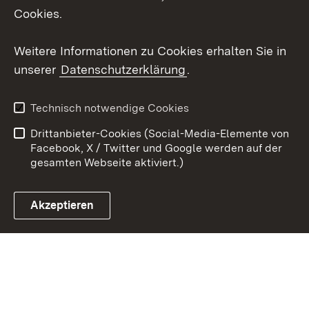
Social Wall
Cookies.
Youtube
Weitere Informationen zu Cookies erhalten Sie in
unserer
Datenschutzerklärung
.
Zum 
Kontakt
Benutzungshinweise
Technisch notwendige Cookies
Datenschutz
Barrierefreiheit
Drittanbieter-Cookies (Social-Media-Elemente von
Impressum
Cookies
Facebook, X / Twitter und Google werden auf der
gesamten Webseite aktiviert.)
Akzeptieren
Link zum Landesportal