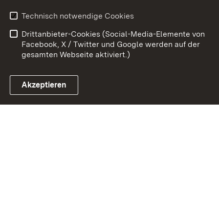
Kontakt
Benutzungshinweise
Technisch notwendige Cookies
Datenschutz
Barrierefreiheit
Drittanbieter-Cookies (Social-Media-Elemente von
Impressum
Cookies
Facebook, X / Twitter und Google werden auf der
gesamten Webseite aktiviert.)
Akzeptieren
Link zum Landesportal