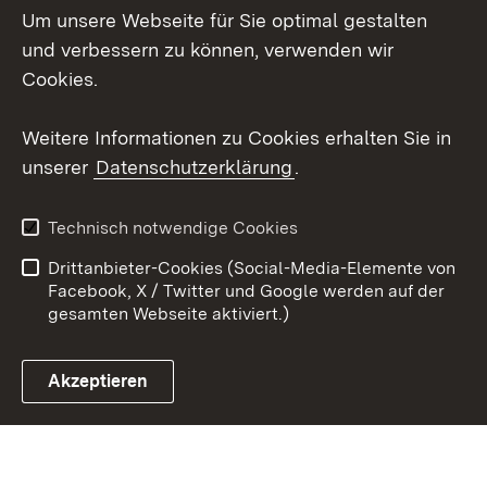
Um unsere Webseite für Sie optimal gestalten
LinkedIn
und verbessern zu können, verwenden wir
Social Wall
Cookies.
Youtube
Weitere Informationen zu Cookies erhalten Sie in
unserer
Datenschutzerklärung
.
Zum 
Kontakt
Benutzungshinweise
Technisch notwendige Cookies
Datenschutz
Barrierefreiheit
Drittanbieter-Cookies (Social-Media-Elemente von
Impressum
Cookies
Facebook, X / Twitter und Google werden auf der
gesamten Webseite aktiviert.)
Akzeptieren
Link zum Landesportal