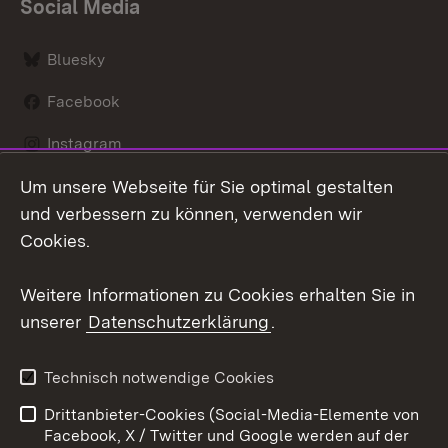
Social Media
Bluesky
Facebook
Instagram
Um unsere Webseite für Sie optimal gestalten
LinkedIn
und verbessern zu können, verwenden wir
Social Wall
Cookies.
Youtube
Weitere Informationen zu Cookies erhalten Sie in
unserer
Datenschutzerklärung
.
Zum 
Kontakt
Benutzungshinweise
Technisch notwendige Cookies
Datenschutz
Barrierefreiheit
Drittanbieter-Cookies (Social-Media-Elemente von
Impressum
Cookies
Facebook, X / Twitter und Google werden auf der