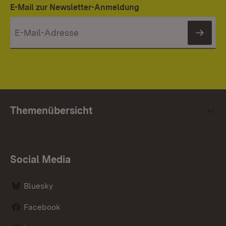
E-Mail zur Newsletter-Anmeldung
News
Themenübersicht
Social Media
Bluesky
Facebook