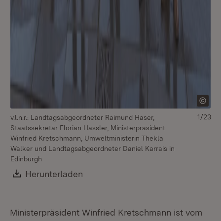
1/23
v.l.n.r.: Landtagsabgeordneter Raimund Haser,
Staatssekretär Florian Hassler, Ministerpräsident
Winfried Kretschmann, Umweltministerin Thekla
Walker und Landtagsabgeordneter Daniel Karrais in
Edinburgh
Download:
Herunterladen
(Öffnet in neuem Fenster)
Ministerpräsident Winfried Kretschmann ist vom