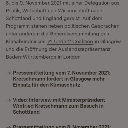
6. bis 9. November 2021 mit einer Delegation aus
Politik, Wirtschaft und Wissenschaft nach
Schottland und England gereist. Auf dem
v.l
Programm stehen neben politischen Gesprächen
Wi
unter anderem die Generalversammlung des
Wa
Extern:
(Öffnet in neu
Klimabündnisses
Under2 Coalition
in Glasgow
und die Eröffnung der Auslandsrepräsentanz
Baden-Württembergs in London.
Pressemitteilung vom 7. November 2021:
Kretschmann fordert in Glasgow mehr
Einsatz für den Klimaschutz
Video: Interview mit Ministerpräsident
Winfried Kretschmann zum Besuch in
Schottland
Pressemitteilung vom 8. November 2021: