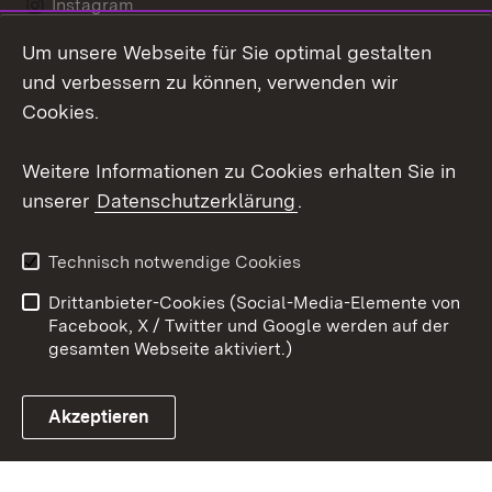
Instagram
Um unsere Webseite für Sie optimal gestalten
LinkedIn
und verbessern zu können, verwenden wir
Social Wall
Cookies.
Youtube
Weitere Informationen zu Cookies erhalten Sie in
unserer
Datenschutzerklärung
.
Zum 
Kontakt
Benutzungshinweise
Technisch notwendige Cookies
Datenschutz
Barrierefreiheit
Drittanbieter-Cookies (Social-Media-Elemente von
Impressum
Cookies
Facebook, X / Twitter und Google werden auf der
gesamten Webseite aktiviert.)
Akzeptieren
Link zum Landesportal