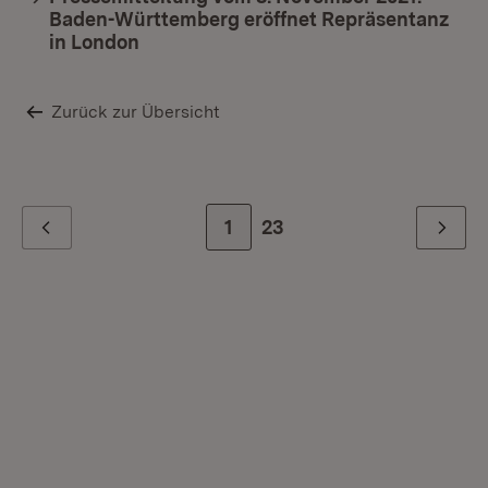
Baden-Württemberg eröffnet Repräsentanz
in London
Zurück zur Übersicht
Zur Seite
1
Zur letzten Seite
23
Zurück
Weiter