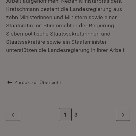
Arbeit aufgenommen. Neben Ministerpräsident
Kretschmann besteht die Landesregierung aus
zehn Ministerinnen und Ministern sowie einer
Staatsrätin mit Stimmrecht in der Regierung.
Sieben politische Staatssekretärinnen und
Staatssekretäre sowie ein Staatsminister
unterstützen die Landesregierung in ihrer Arbeit.
Zurück zur Übersicht
Zur Seite
1
Zur letzten Seite
3
Zurück
Weiter