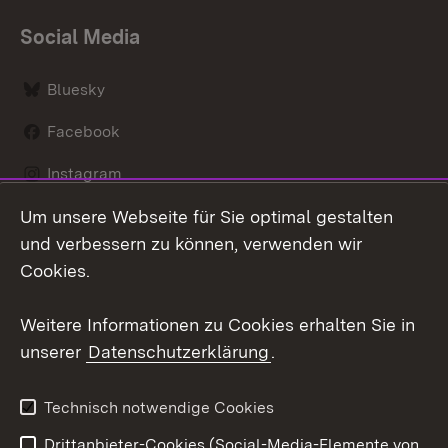
Social Media
Bluesky
Facebook
Instagram
Um unsere Webseite für Sie optimal gestalten
LinkedIn
und verbessern zu können, verwenden wir
Social Wall
Cookies.
Youtube
Weitere Informationen zu Cookies erhalten Sie in
unserer
Datenschutzerklärung
.
Zum 
Kontakt
Benutzungshinweise
Technisch notwendige Cookies
Datenschutz
Barrierefreiheit
Drittanbieter-Cookies (Social-Media-Elemente von