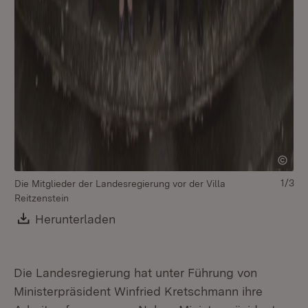
1/3
Die Mitglieder der Landesregierung vor der Villa
Reitzenstein
Di
Download:
Herunterladen
(Öffnet in neuem Fenster)
Die Landesregierung hat unter Führung von
Ministerpräsident Winfried Kretschmann ihre