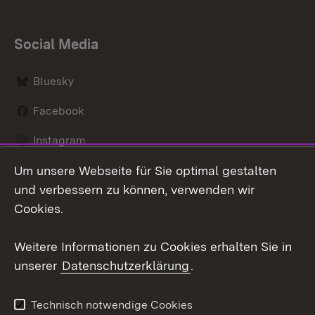
Social Media
Bluesky
Facebook
Instagram
Um unsere Webseite für Sie optimal gestalten
LinkedIn
und verbessern zu können, verwenden wir
Social Wall
Cookies.
Youtube
Weitere Informationen zu Cookies erhalten Sie in
unserer
Datenschutzerklärung
.
Zum 
Kontakt
Benutzungshinweise
Technisch notwendige Cookies
Datenschutz
Barrierefreiheit