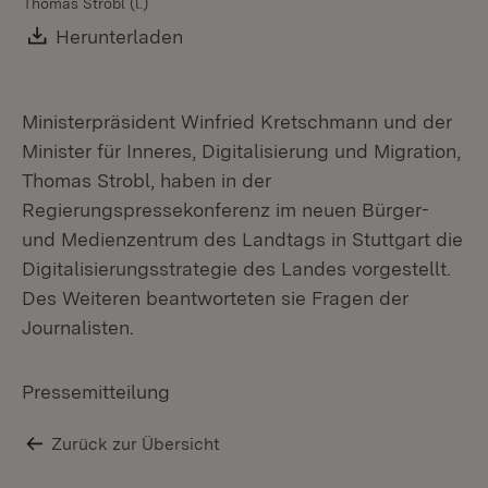
Thomas Strobl (l.)
Th
Download:
Herunterladen
(Öffnet in neuem Fenster)
Ministerpräsident Winfried Kretschmann und der
Minister für Inneres, Digitalisierung und Migration,
Thomas Strobl, haben in der
Regierungspressekonferenz im neuen Bürger-
und Medienzentrum des Landtags in Stuttgart die
Digitalisierungsstrategie des Landes vorgestellt.
Des Weiteren beantworteten sie Fragen der
Journalisten.
Pressemitteilung
Zurück zur Übersicht