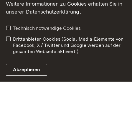
Weitere Informationen zu Cookies erhalten Sie in
unserer
Datenschutzerklärung
.
Zum 
Kontakt
Benutzungshinweise
Technisch notwendige Cookies
Datenschutz
Barrierefreiheit
Drittanbieter-Cookies (Social-Media-Elemente von
Impressum
Cookies
Facebook, X / Twitter und Google werden auf der
gesamten Webseite aktiviert.)
Akzeptieren
Link zum Landesportal