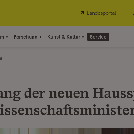
Extern:
Landesportal
(Öffnet
um
Forschung
Kunst & Kultur
Service
ht
ng der neuen Hauss
issenschaftsministe