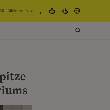
 in neuem Fenster)
Alle Ministerien
pitze
riums