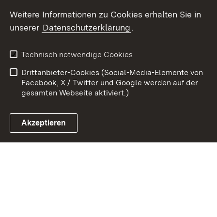
Youtube
Weitere Informationen zu Cookies erhalten Sie in
unserer
Datenschutzerklärung
.
Zum 
Kontakt
Benutzungshinweise
Technisch notwendige Cookies
Datenschutz
Barrierefreiheit
Drittanbieter-Cookies (Social-Media-Elemente von
Impressum
Cookies
Facebook, X / Twitter und Google werden auf der
gesamten Webseite aktiviert.)
Akzeptieren
Link zum Landesportal