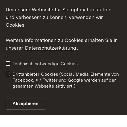
Um unsere Webseite für Sie optimal gestalten
LinkedIn
und verbessern zu können, verwenden wir
Social Wall
Cookies.
Youtube
Weitere Informationen zu Cookies erhalten Sie in
unserer
Datenschutzerklärung
.
Zum 
Kontakt
Benutzungshinweise
Technisch notwendige Cookies
Datenschutz
Barrierefreiheit
Drittanbieter-Cookies (Social-Media-Elemente von
Impressum
Cookies
Facebook, X / Twitter und Google werden auf der
gesamten Webseite aktiviert.)
Akzeptieren
Link zum Landesportal