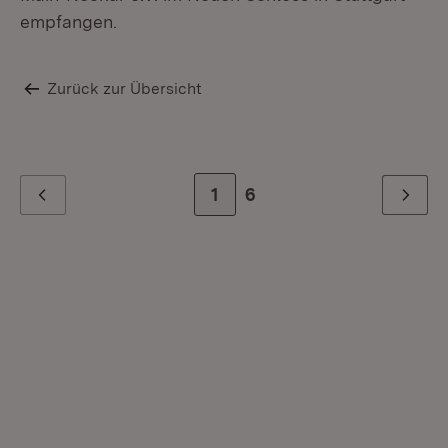
empfangen.
Zurück zur Übersicht
Zur Seite
1
Zur letzten Seite
6
Zurück
Weiter