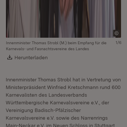
1/6
Innenminister Thomas Strobl (M.) beim Empfang für die
Karnevals- und Fasnachtsvereine des Landes
Download:
Herunterladen
(Öffnet in neuem Fenster)
Innenminister Thomas Strobl hat in Vertretung von
Ministerpräsident Winfried Kretschmann rund 600
Karnevalisten des Landesverbands
Württembergische Karnevalsvereine e.V., der
Vereinigung Badisch-Pfälzischer
Karnevalsvereine e.V. sowie des Narrenrings
Main-Neckar e.V. im Neuen Schloss in Stuttgart