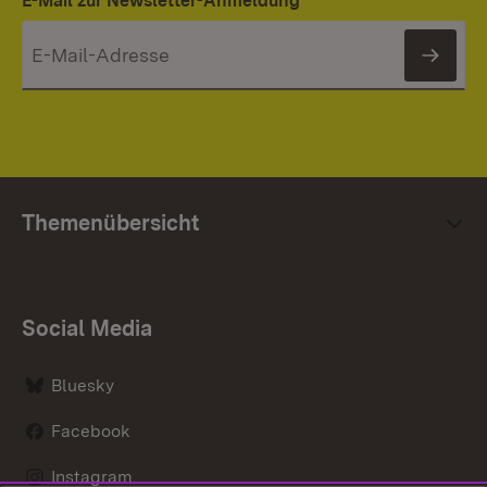
E-Mail zur Newsletter-Anmeldung
News
Themenübersicht
Social Media
Bluesky
Facebook
Instagram