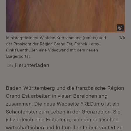
1/5
Ministerpräsident Winfried Kretschmann (rechts) und
Mi
der Präsident der Région Grand Est, Franck Leroy
de
(links), enthüllen eine Videowand mit dem neuen
(li
Bürgerportal.
Download:
Herunterladen
(Öffnet in neuem Fenster)
Baden-Württemberg und die französische Région
Grand Est arbeiten in vielen Bereichen eng
zusammen. Die neue Webseite FRED.info ist ein
Schaufenster zum Leben in der Grenzregion. Sie
ist zugleich eine Einladung, sich am politischen,
wirtschaftlichen und kulturellen Leben vor Ort zu