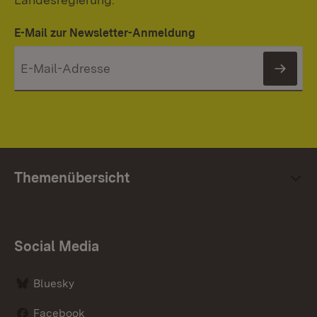
E-Mail zur Newsletter-Anmeldung
News
Themenübersicht
Social Media
Bluesky
Facebook