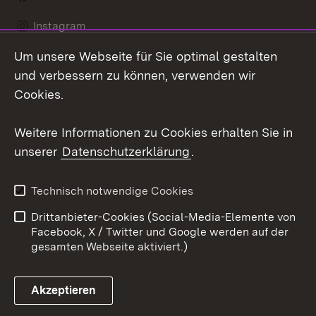
Instagram
Um unsere Webseite für Sie optimal gestalten
LinkedIn
und verbessern zu können, verwenden wir
Social Wall
Cookies.
Youtube
Weitere Informationen zu Cookies erhalten Sie in
unserer
Datenschutzerklärung
.
Zum 
Kontakt
Benutzungshinweise
Technisch notwendige Cookies
Datenschutz
Barrierefreiheit
Drittanbieter-Cookies (Social-Media-Elemente von
Impressum
Cookies
Facebook, X / Twitter und Google werden auf der
gesamten Webseite aktiviert.)
Akzeptieren
Link zum Landesportal