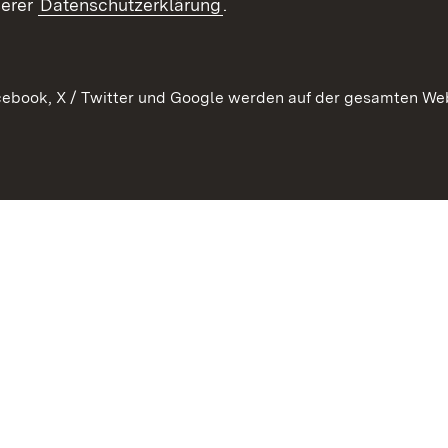
serer
Datenschutzerklärung
.
Ausschreibungen
tur
ebook, X / Twitter und Google werden auf der gesamten Webs
Kontakt
Benutzungshinweise
Datens