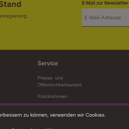
 Stand
E-Mail zur Newslett
esregierung.
Service
Presse- und
Öffentlichkeitsarbeit
Publikationen
Kontakt
es
erbessern zu können, verwenden wir Cookies.
Mediathek