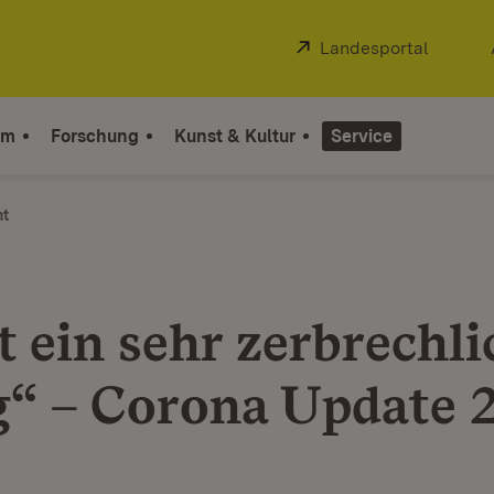
Extern:
Landesportal
(Öffnet
um
Forschung
Kunst & Kultur
Service
ht
t ein sehr zerbrechli
g“ – Corona Update 2