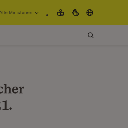
 in neuem Fenster)
Alle Ministerien
cher
1.