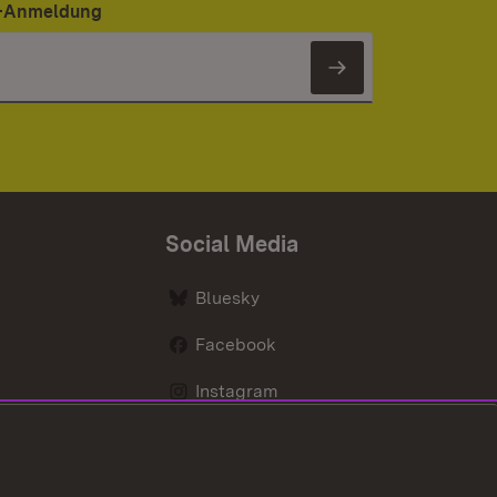
er-Anmeldung
Newsletter 
Social Media
Bluesky
Facebook
Instagram
LinkedIn
Social Wall