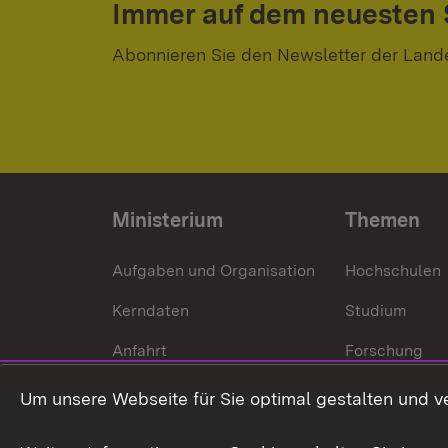
Immer auf dem neuesten
Abonnieren Sie den Newsletter der Land
Ministerium
Themen
Aufgaben und Organisation
Hochschulen
Kerndaten
Studium
Anfahrt
Forschung
International
Um unsere Webseite für Sie optimal gestalten und v
Europa