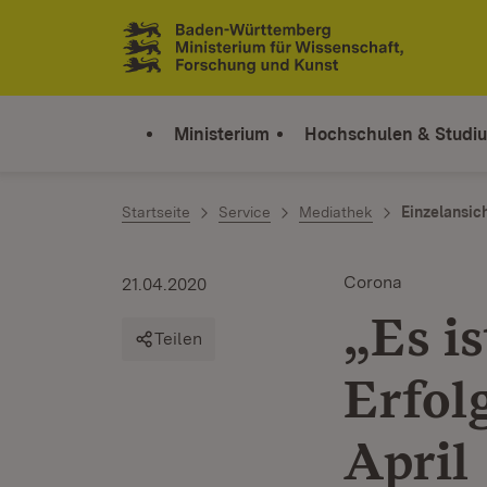
Zum Inhalt springen
Link zur Startseite
Ministerium
Hochschulen & Studi
Startseite
Service
Mediathek
Einzelansic
Corona
21.04.2020
„Es is
Teilen
Erfol
April