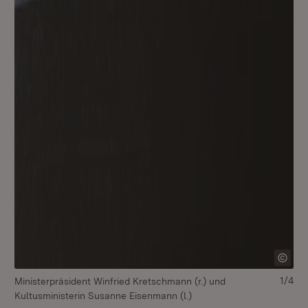
1/4
Ministerpräsident Winfried Kretschmann (r.) und
Mi
Kultusministerin Susanne Eisenmann (l.)