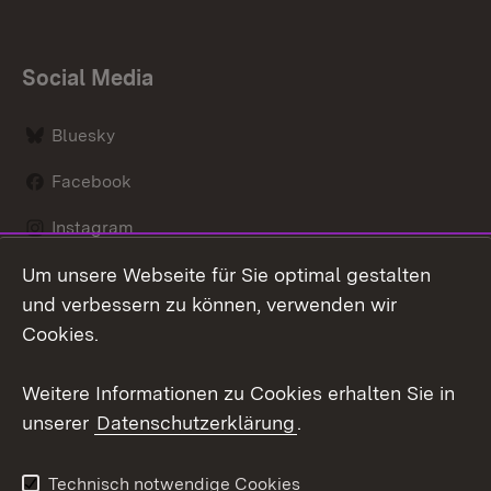
Social Media
Bluesky
Facebook
Instagram
Um unsere Webseite für Sie optimal gestalten
LinkedIn
und verbessern zu können, verwenden wir
Social Wall
Cookies.
Youtube
Weitere Informationen zu Cookies erhalten Sie in
unserer
Datenschutzerklärung
.
Zum 
Kontakt
Benutzungshinweise
Technisch notwendige Cookies