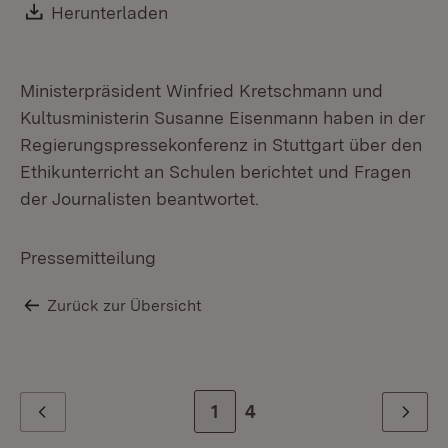
Download:
Herunterladen
(Öffnet in neuem Fenster)
Ministerpräsident Winfried Kretschmann und
Kultusministerin Susanne Eisenmann haben in der
Regierungspressekonferenz in Stuttgart über den
Ethikunterricht an Schulen berichtet und Fragen
der Journalisten beantwortet.
Pressemitteilung
Zurück zur Übersicht
Zur Seite
1
Zur letzten Seite
4
Zurück
Weiter