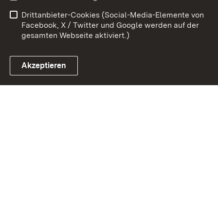
Datenschutz
Barrierefreiheit
Drittanbieter-Cookies (Social-Media-Elemente von
Impressum
Cookies
Facebook, X / Twitter und Google werden auf der
gesamten Webseite aktiviert.)
Akzeptieren
Link zum Landesportal