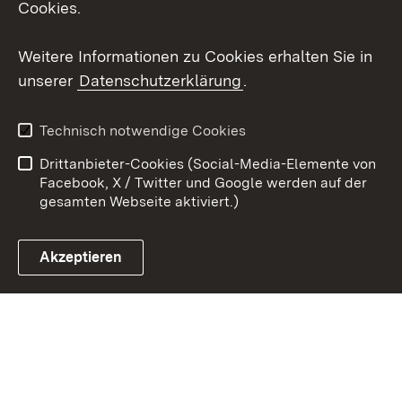
Cookies.
Youtube
Weitere Informationen zu Cookies erhalten Sie in
unserer
Datenschutzerklärung
.
Zum 
Kontakt
Benutzungshinweise
Technisch notwendige Cookies
Datenschutz
Barrierefreiheit
Drittanbieter-Cookies (Social-Media-Elemente von
Impressum
Cookies
Facebook, X / Twitter und Google werden auf der
gesamten Webseite aktiviert.)
Akzeptieren
Link zum Landesportal