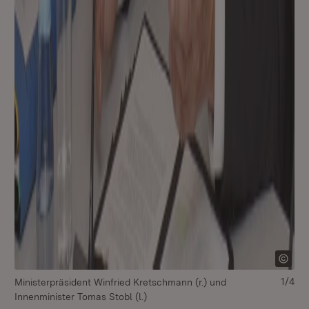
1/4
Ministerpräsident Winfried Kretschmann (r.) und
Mi
Innenminister Tomas Stobl (l.)
In