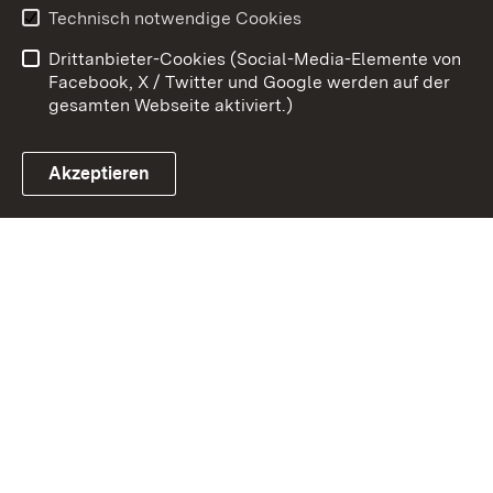
Technisch notwendige Cookies
Datenschutz
Barrierefreiheit
Drittanbieter-Cookies (Social-Media-Elemente von
Impressum
Cookies
Facebook, X / Twitter und Google werden auf der
gesamten Webseite aktiviert.)
Akzeptieren
Link zum Landesportal