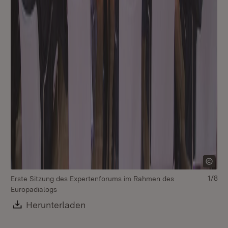
1/8
Erste Sitzung des Expertenforums im Rahmen des
Mi
Europadialogs
Download:
Herunterladen
(Öffnet in neuem Fenster)