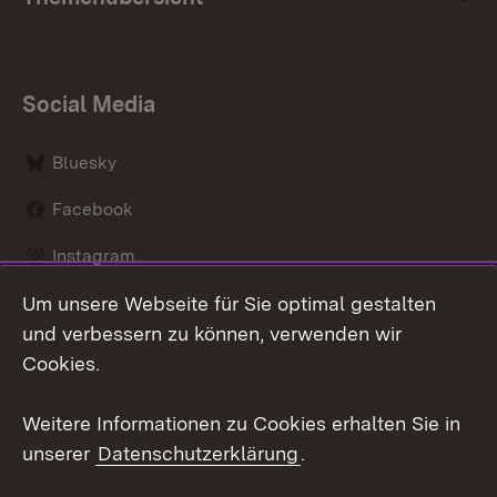
Social Media
Bluesky
Facebook
Instagram
Um unsere Webseite für Sie optimal gestalten
LinkedIn
und verbessern zu können, verwenden wir
Social Wall
Cookies.
Youtube
Weitere Informationen zu Cookies erhalten Sie in
unserer
Datenschutzerklärung
.
Zum 
Kontakt
Benutzungshinweise