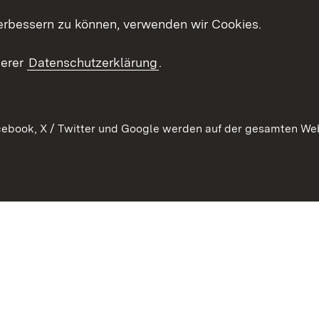
Kontakt
es
erbessern zu können, verwenden wir Cookies.
Mediathek
serer
Datenschutzerklärung
.
Ausschreibungen
tur
ebook, X / Twitter und Google werden auf der gesamten Webs
Kontakt
Benutzungshinweise
Datens