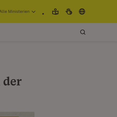
 in neuem Fenster)
Alle Ministerien
 der