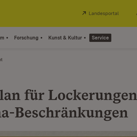
Extern:
Landesportal
(Öffnet
um
Forschung
Kunst & Kultur
Service
ht
lan für Lockerungen
a-Beschränkungen