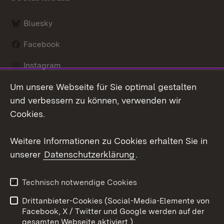
Bluesky
Facebook
Instagram
Um unsere Webseite für Sie optimal gestalten
LinkedIn
und verbessern zu können, verwenden wir
Social Wall
Cookies.
Youtube
Weitere Informationen zu Cookies erhalten Sie in
unserer
Datenschutzerklärung
.
Zum 
Kontakt
Benutzungshinweise
Technisch notwendige Cookies
Datenschutz
Barrierefreiheit
Drittanbieter-Cookies (Social-Media-Elemente von
Impressum
Cookies
Facebook, X / Twitter und Google werden auf der
gesamten Webseite aktiviert.)