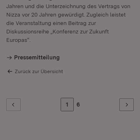
Jahren und die Unterzeichnung des Vertrags von
Nizza vor 20 Jahren gewürdigt. Zugleich leistet
die Veranstaltung einen Beitrag zur
Diskussionsreihe „Konferenz zur Zukunft
Europas“.
Pressemitteilung
Zurück zur Übersicht
Zur Seite
1
Zur letzten Seite
6
Zurück
Weiter