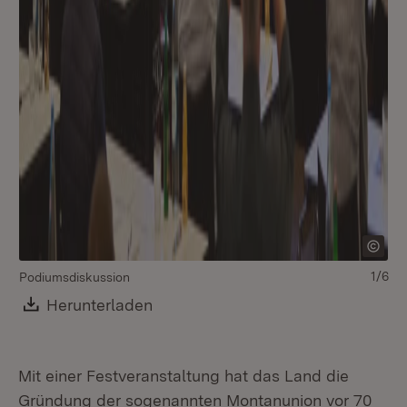
1/6
Podiumsdiskussion
Po
Download:
Herunterladen
(Öffnet in neuem Fenster)
Mit einer Festveranstaltung hat das Land die
Gründung der sogenannten Montanunion vor 70