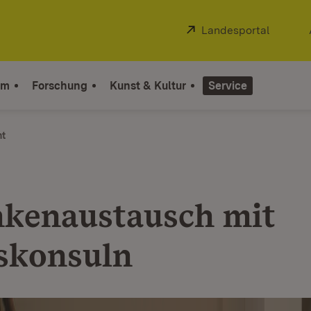
Extern:
Landesportal
(Öffnet
um
Forschung
Kunst & Kultur
Service
ht
kenaustausch mit
skonsuln