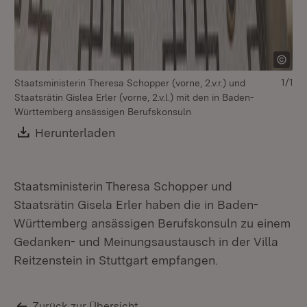
1/1
Staatsministerin Theresa Schopper (vorne, 2.v.r.) und
Staatsrätin Gislea Erler (vorne, 2.v.l.) mit den in Baden-
Württemberg ansässigen Berufskonsuln
Download:
Herunterladen
(Öffnet in neuem Fenster)
Staatsministerin Theresa Schopper und
Staatsrätin Gisela Erler haben die in Baden-
Württemberg ansässigen Berufskonsuln zu einem
Gedanken- und Meinungsaustausch in der Villa
Reitzenstein in Stuttgart empfangen.
Zurück zur Übersicht