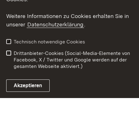
Youtube
Weitere Informationen zu Cookies erhalten Sie in
unserer
Datenschutzerklärung
.
Zum 
Kontakt
Benutzungshinweise
Technisch notwendige Cookies
Datenschutz
Barrierefreiheit
Drittanbieter-Cookies (Social-Media-Elemente von
Impressum
Cookies
Facebook, X / Twitter und Google werden auf der
gesamten Webseite aktiviert.)
Akzeptieren
Link zum Landesportal