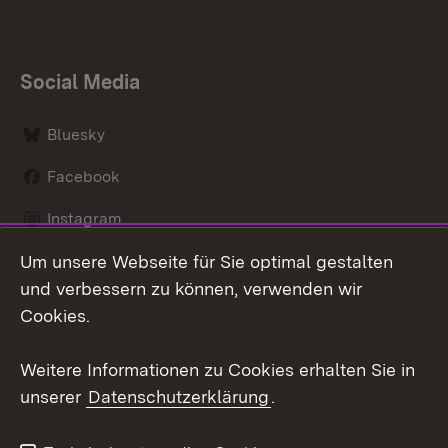
Social Media
Bluesky
Facebook
Instagram
Um unsere Webseite für Sie optimal gestalten
LinkedIn
und verbessern zu können, verwenden wir
Social Wall
Cookies.
Youtube
Weitere Informationen zu Cookies erhalten Sie in
unserer
Datenschutzerklärung
.
Zum 
Kontakt
Benutzungshinweise