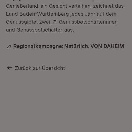
(Öffnet in neuem Fenster)
Genießerland
ein Gesicht verleihen, zeichnet das
Land Baden-Württemberg jedes Jahr auf dem
Extern:
Genussgipfel zwei
Genussbotschafterinnen
(Öffnet in neuem Fenster)
und Genussbotschafter
aus.
Extern:
Regionalkampagne: Natürlich. VON DAHEIM
(Öf
Zurück zur Übersicht