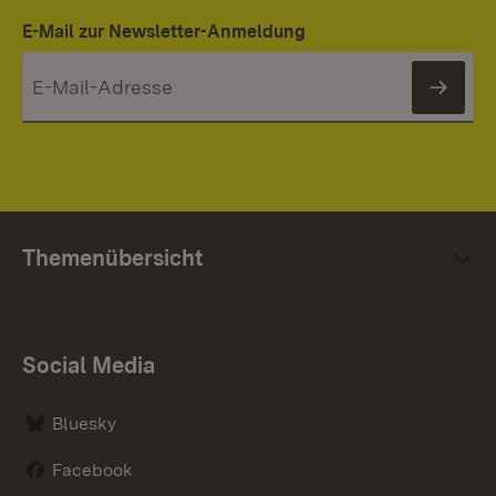
E-Mail zur Newsletter-Anmeldung
News
Themenübersicht
Social Media
Bluesky
Facebook