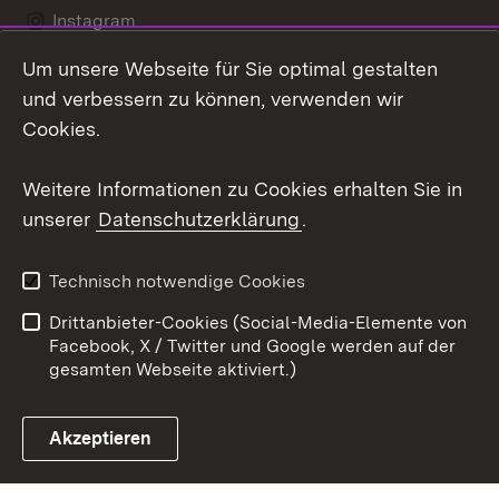
Instagram
Um unsere Webseite für Sie optimal gestalten
LinkedIn
und verbessern zu können, verwenden wir
Social Wall
Cookies.
Youtube
Weitere Informationen zu Cookies erhalten Sie in
unserer
Datenschutzerklärung
.
Zum 
Kontakt
Benutzungshinweise
Technisch notwendige Cookies
Datenschutz
Barrierefreiheit
Drittanbieter-Cookies (Social-Media-Elemente von
Impressum
Cookies
Facebook, X / Twitter und Google werden auf der
gesamten Webseite aktiviert.)
Akzeptieren
Link zum Landesportal