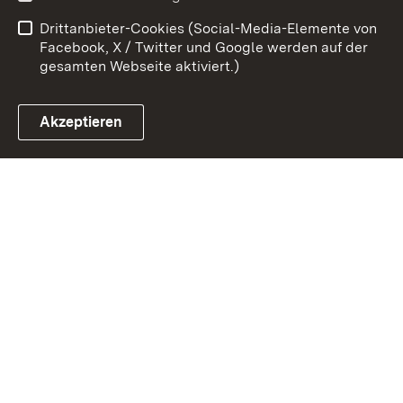
Datenschutz
Barrierefreiheit
Drittanbieter-Cookies (Social-Media-Elemente von
Impressum
Cookies
Facebook, X / Twitter und Google werden auf der
gesamten Webseite aktiviert.)
Akzeptieren
Link zum Landesportal