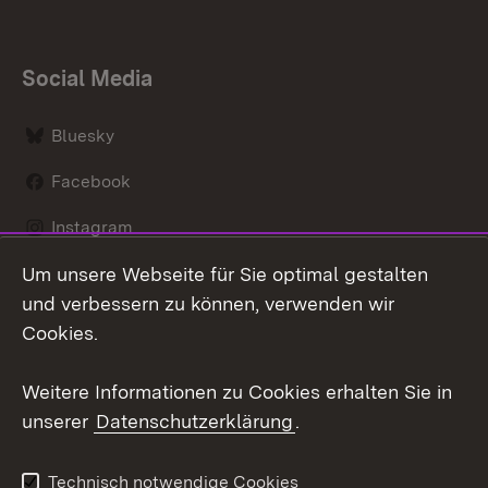
Social Media
Bluesky
Facebook
Instagram
Um unsere Webseite für Sie optimal gestalten
LinkedIn
und verbessern zu können, verwenden wir
Social Wall
Cookies.
Youtube
Weitere Informationen zu Cookies erhalten Sie in
unserer
Datenschutzerklärung
.
Zum 
Kontakt
Benutzungshinweise
Technisch notwendige Cookies