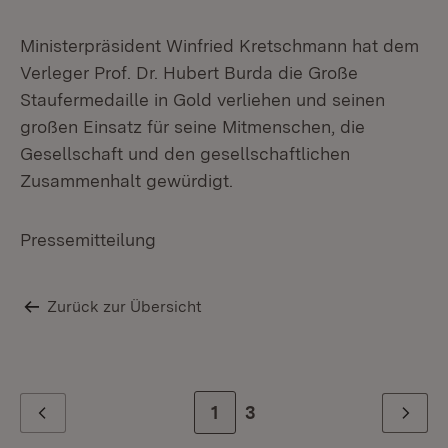
Ministerpräsident Winfried Kretschmann hat dem
v.r
Verleger Prof. Dr. Hubert Burda die Große
Hu
Staufermedaille in Gold verliehen und seinen
großen Einsatz für seine Mitmenschen, die
Gesellschaft und den gesellschaftlichen
Zusammenhalt gewürdigt.
Pressemitteilung
Zurück zur Übersicht
Zur Seite
1
Zur letzten Seite
3
Zurück
Weiter