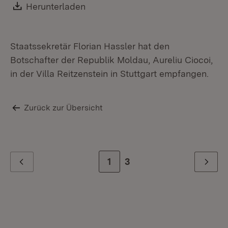
Download:
Herunterladen
(Öffnet in neuem Fenster)
Staatssekretär Florian Hassler hat den
Botschafter der Republik Moldau, Aureliu Ciocoi,
in der Villa Reitzenstein in Stuttgart empfangen.
Zurück zur Übersicht
Zur Seite
1
Zur letzten Seite
3
Zurück
Weiter