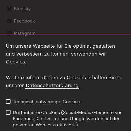
Bluesky
Facebook
Instagram
Um unsere Webseite für Sie optimal gestalten
LinkedIn
und verbessern zu können, verwenden wir
Social Wall
Cookies.
Youtube
Weitere Informationen zu Cookies erhalten Sie in
unserer
Datenschutzerklärung
.
Zum 
Kontakt
Benutzungshinweise
Technisch notwendige Cookies
Datenschutz
Barrierefreiheit
Drittanbieter-Cookies (Social-Media-Elemente von
Impressum
Cookies
Facebook, X / Twitter und Google werden auf der
gesamten Webseite aktiviert.)