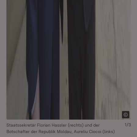
1/3
Staatssekretär Florian Hassler (rechts) und der
St
Botschafter der Republik Moldau, Aureliu Ciocoi (links)
Bo