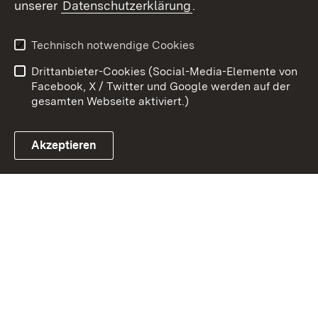
unserer
Datenschutzerklärung
.
Zum 
Kontakt
Benutzungshinweise
Technisch notwendige Cookies
Datenschutz
Barrierefreiheit
Drittanbieter-Cookies (Social-Media-Elemente von
Impressum
Cookies
Facebook, X / Twitter und Google werden auf der
gesamten Webseite aktiviert.)
Akzeptieren
Link zum Landesportal