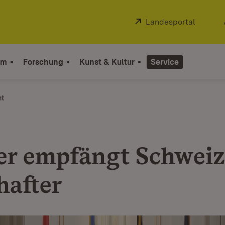
Extern:
Landesportal
(Öffnet
um
Forschung
Kunst & Kultur
Service
ht
er empfängt Schweiz
hafter