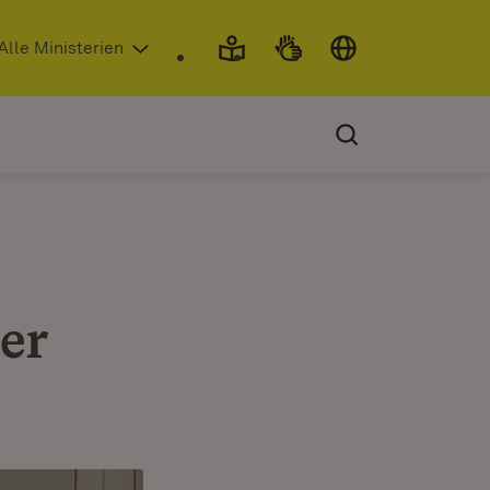
 in neuem Fenster)
Alle Ministerien
er