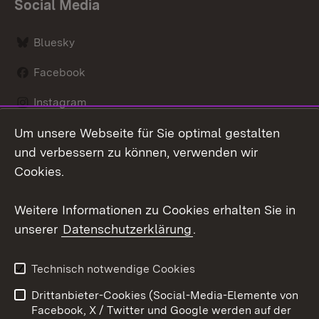
Social Media
Bluesky
Facebook
Instagram
Um unsere Webseite für Sie optimal gestalten
LinkedIn
und verbessern zu können, verwenden wir
Social Wall
Cookies.
Youtube
Weitere Informationen zu Cookies erhalten Sie in
unserer
Datenschutzerklärung
.
Zum 
Kontakt
Benutzungshinweise
Technisch notwendige Cookies
Datenschutz
Barrierefreiheit
Drittanbieter-Cookies (Social-Media-Elemente von
Impressum
Cookies
Facebook, X / Twitter und Google werden auf der