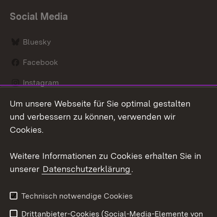
Social Media
Bluesky
Facebook
Instagram
Um unsere Webseite für Sie optimal gestalten
LinkedIn
und verbessern zu können, verwenden wir
Social Wall
Cookies.
Youtube
Weitere Informationen zu Cookies erhalten Sie in
unserer
Datenschutzerklärung
.
Zum 
Kontakt
Benutzungshinweise
Technisch notwendige Cookies
Datenschutz
Barrierefreiheit
Drittanbieter-Cookies (Social-Media-Elemente von
Impressum
Cookies