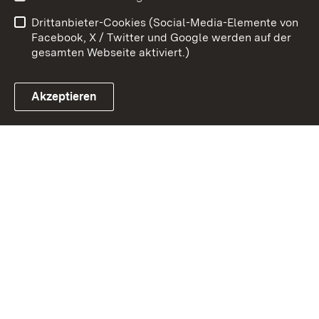
Datenschutz
Barrierefreiheit
Drittanbieter-Cookies (Social-Media-Elemente von
Impressum
Cookies
Facebook, X / Twitter und Google werden auf der
gesamten Webseite aktiviert.)
Akzeptieren
Link zum Landesportal