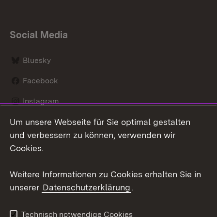
Social Media
Bluesky
Facebook
Instagram
Um unsere Webseite für Sie optimal gestalten
LinkedIn
und verbessern zu können, verwenden wir
Social Wall
Cookies.
Youtube
Weitere Informationen zu Cookies erhalten Sie in
unserer
Datenschutzerklärung
.
Zum 
Kontakt
Benutzungshinweise
Technisch notwendige Cookies