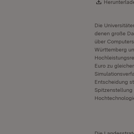
Download:
Herunterlad
Die Universität
denen große Dat
über Computers
Württemberg un
Hochleistungsre
Euro zu gleiche
Simulationsverf
Entscheidung st
Spitzenstellung
Hochtechnologie
Die Landesstra