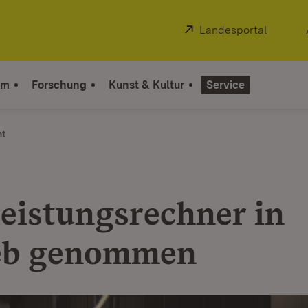
Extern:
Landesportal
(Öffnet
um
Forschung
Kunst & Kultur
Service
ht
eistungsrechner in
eb genommen