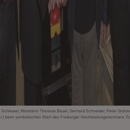
Schiewer, Ministerin Theresia Bauer, Gerhard Schneider, Peter Gratw
.r.) beim symbolischen Start des Freiburger Hochleistungsrechners. Fo