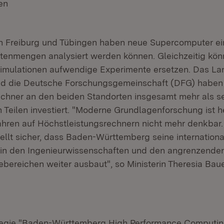
en
(Öffnet in neuem Fenster)
en Freiburg und Tübingen haben neue Supercomputer ei
enmengen analysiert werden können. Gleichzeitig kön
imulationen aufwendige Experimente ersetzen. Das L
d die Deutsche Forschungsgemeinschaft (DFG) haben 
chner an den beiden Standorten insgesamt mehr als se
n Teilen investiert. "Moderne Grundlagenforschung ist 
ahren auf Höchstleistungsrechnern nicht mehr denkbar.
ellt sicher, dass Baden-Württemberg seine internationa
 in den Ingenieurwissenschaften und den angrenzende
bereichen weiter ausbaut", so Ministerin Theresia Baue
tegie "Baden-Württemberg High Performance Computi