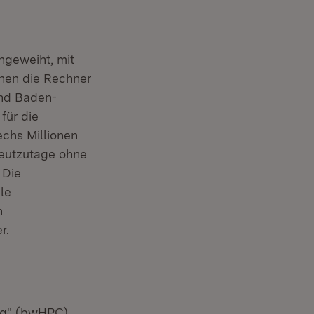
Ministerin Theresia Bauer, Foto: Patrick Seeger
ngeweiht, mit
Download:
Herunterladen
(Öffnet in neuem Fe
nen die Rechner
and Baden-
für die
chs Millionen
heutzutage ohne
 Die
le
n
r.
ng" (bwHPC)