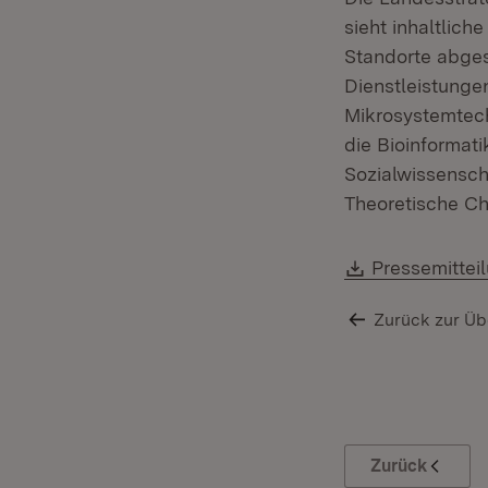
sieht inhaltlic
Standorte abges
Dienstleistungen
Mikrosystemtech
die Bioinformat
Sozialwissensch
Theoretische Ch
Download:
Pressemittei
Zurück zur Üb
Zurück