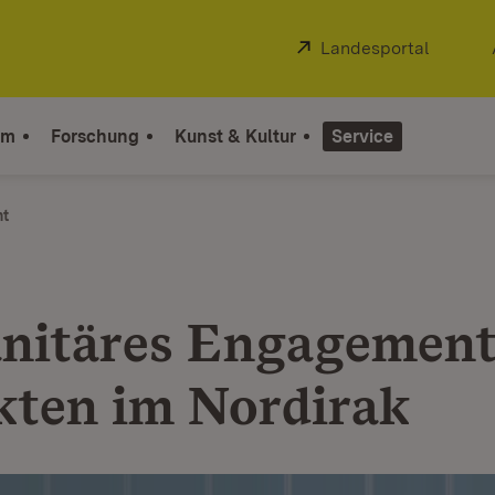
Extern:
Landesportal
(Öffnet
um
Forschung
Kunst & Kultur
Service
ht
itäres Engagement
kten im Nordirak