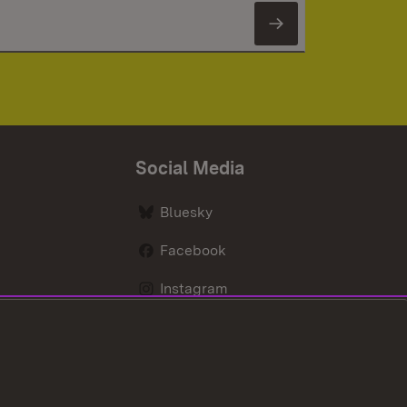
Newsletter 
Social Media
Bluesky
Facebook
Instagram
LinkedIn
Social Wall
Youtube