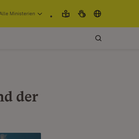
 in neuem Fenster)
Alle Ministerien
nd der