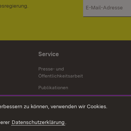
esregierung.
Service
Presse- und
Öffentlichkeitsarbeit
Publikationen
Kontakt
es
erbessern zu können, verwenden wir Cookies.
Mediathek
serer
Datenschutzerklärung
.
Ausschreibungen
tur