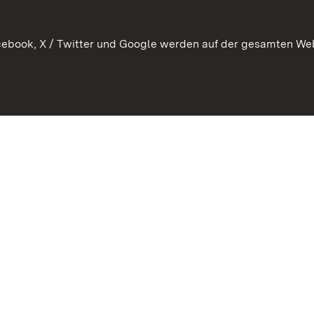
ebook, X / Twitter und Google werden auf der gesamten Webs
Kontakt
Benutzungshinweise
Datens