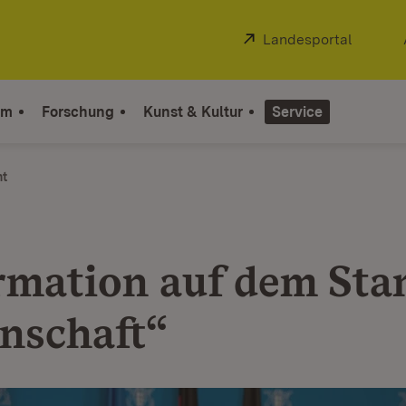
Extern:
Landesportal
(Öffnet
um
Forschung
Kunst & Kultur
Service
ht
rmation auf dem Sta
nschaft“