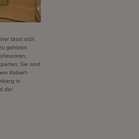
her lässt sich
azu gehören
rofessoren,
erten. Sie sind
dem Robert-
berg in
d der