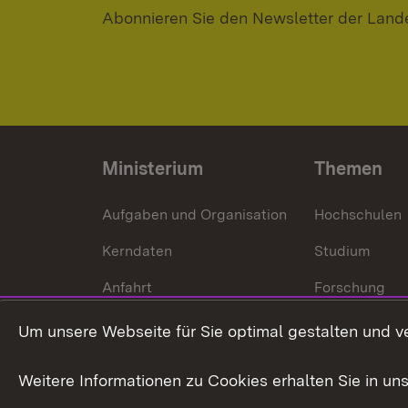
Abonnieren Sie den Newsletter der Land
Ministerium
Themen
Aufgaben und Organisation
Hochschulen
Kerndaten
Studium
Anfahrt
Forschung
International
Um unsere Webseite für Sie optimal gestalten und v
Europa
Weitere Informationen zu Cookies erhalten Sie in un
Kunst und Kul