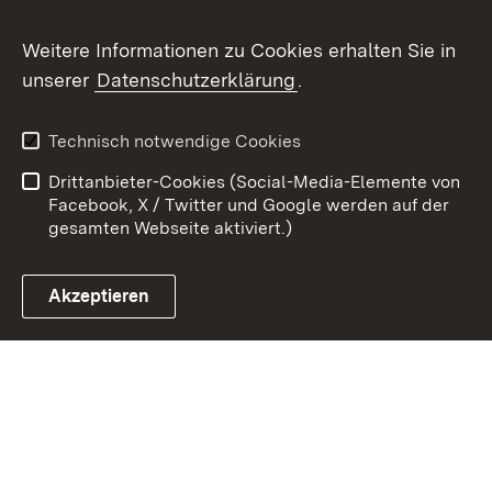
Youtube
Weitere Informationen zu Cookies erhalten Sie in
unserer
Datenschutzerklärung
.
Zum 
Kontakt
Benutzungshinweise
Technisch notwendige Cookies
Datenschutz
Barrierefreiheit
Drittanbieter-Cookies (Social-Media-Elemente von
Impressum
Cookies
Facebook, X / Twitter und Google werden auf der
gesamten Webseite aktiviert.)
Akzeptieren
Link zum Landesportal