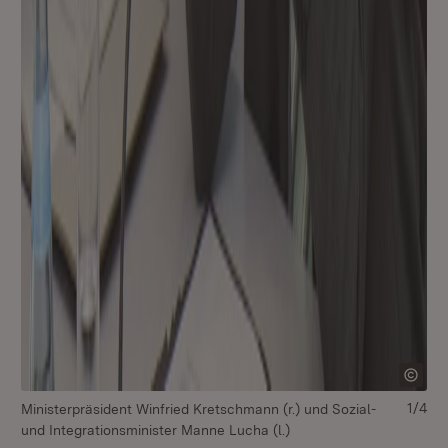
1/4
Ministerpräsident Winfried Kretschmann (r.) und Sozial-
Mi
und Integrationsminister Manne Lucha (l.)
In