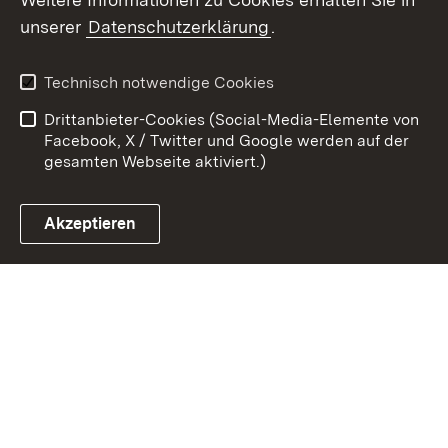
unserer
Datenschutzerklärung
.
Zum 
Kontakt
Benutzungshinweise
Technisch notwendige Cookies
Datenschutz
Barrierefreiheit
Drittanbieter-Cookies (Social-Media-Elemente von
Impressum
Cookies
Facebook, X / Twitter und Google werden auf der
gesamten Webseite aktiviert.)
Akzeptieren
Link zum Landesportal