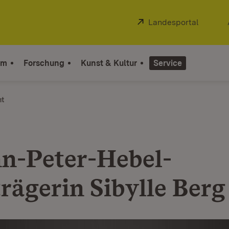
Extern:
Landesportal
(Öffnet
um
Forschung
Kunst & Kultur
Service
ht
n-Peter-Hebel-
trägerin Sibylle Berg