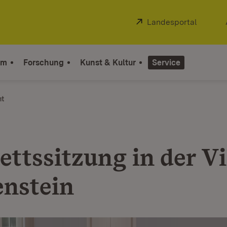
Extern:
Landesportal
(Öffnet
um
Forschung
Kunst & Kultur
Service
ht
ttssitzung in der Vi
enstein