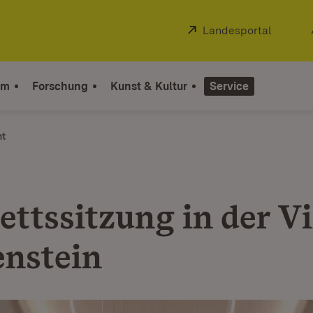
Extern:
Landesportal
(Öffnet
um
Forschung
Kunst & Kultur
Service
ht
ttssitzung in der Vi
enstein