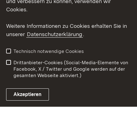
und verbessern zu können, verwenden wir
Social Wall
Cookies.
Youtube
Weitere Informationen zu Cookies erhalten Sie in
unserer
Datenschutzerklärung
.
Zum 
Kontakt
Benutzungshinweise
Technisch notwendige Cookies
Datenschutz
Barrierefreiheit
Drittanbieter-Cookies (Social-Media-Elemente von
Impressum
Cookies
Facebook, X / Twitter und Google werden auf der
gesamten Webseite aktiviert.)
Akzeptieren
Link zum Landesportal