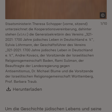
1/10
Staatsministerin Theresa Schopper (vorne, sitzend)
unterzeichnet die Kooperationsvereinbarung, dahinter
stehen (v.l.n.r.) die Generalsekretärin des Vereins „321-
2021: 1700 Jahre jüdisches Leben in Deutschland e. V.“,
Sylvia Löhrmann, der Geschäftsführer des Vereins
„321-2021: 1700 Jahre jüdisches Leben in Deutschland
e. V.“, Andrei Kovacs, der Vorsitzende der Israelitischen
Religionsgemeinschaft Baden, Rami Suliman, der
Beauftragte der Landesregierung gegen
Antisemitismus, Dr. Michael Blume und die Vorsitzende
der Israelitischen Religionsgemeinschaft Württemberg,
Prof. Barbara Traub.
Download:
Herunterladen
(Öffnet in neuem Fenster)
Um die Geschichte jüdischen Lebens und seine