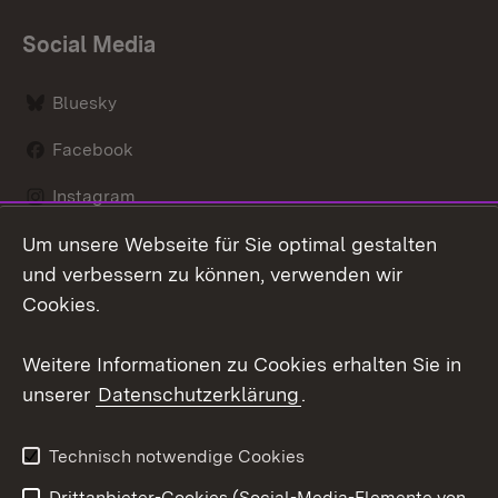
Social Media
Bluesky
Facebook
Instagram
Um unsere Webseite für Sie optimal gestalten
LinkedIn
und verbessern zu können, verwenden wir
Social Wall
Cookies.
Youtube
Weitere Informationen zu Cookies erhalten Sie in
unserer
Datenschutzerklärung
.
Zum 
Kontakt
Benutzungshinweise
Technisch notwendige Cookies
Datenschutz
Barrierefreiheit
Drittanbieter-Cookies (Social-Media-Elemente von