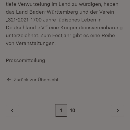
tiefe Verwurzelung im Land zu würdigen, haben
das Land Baden-Württemberg und der Verein
„321-2021: 1700 Jahre jüdisches Leben in
Deutschland e.V.“ eine Kooperationsvereinbarung
unterzeichnet. Zum Festjahr gibt es eine Reihe
von Veranstaltungen.
Pressemitteilung
Zurück zur Übersicht
Zur Seite
1
Zur letzten Seite
10
Zurück
Weiter