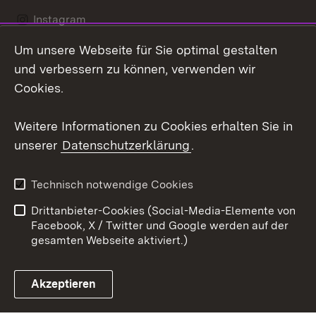
Instagram
Um unsere Webseite für Sie optimal gestalten
LinkedIn
und verbessern zu können, verwenden wir
Social Wall
Cookies.
Youtube
Weitere Informationen zu Cookies erhalten Sie in
unserer
Datenschutzerklärung
.
Zum 
Kontakt
Benutzungshinweise
Technisch notwendige Cookies
Datenschutz
Barrierefreiheit
Drittanbieter-Cookies (Social-Media-Elemente von
Impressum
Cookies
Facebook, X / Twitter und Google werden auf der
gesamten Webseite aktiviert.)
Akzeptieren
Link zum Landesportal