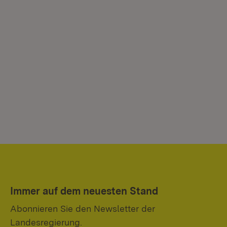
Ru
be
Ab
Immer auf dem neuesten Stand
Abonnieren Sie den Newsletter der
Landesregierung.