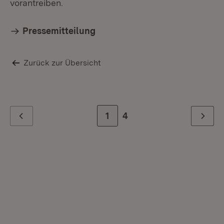
vorantreiben.
Pressemitteilung
Zurück zur Übersicht
Zur Seite
1
Zur letzten Seite
4
Zurück
Weiter
Mi