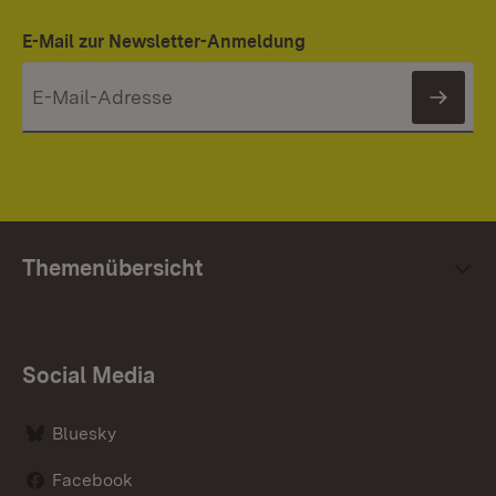
E-Mail zur Newsletter-Anmeldung
News
Themenübersicht
Social Media
Bluesky
Facebook