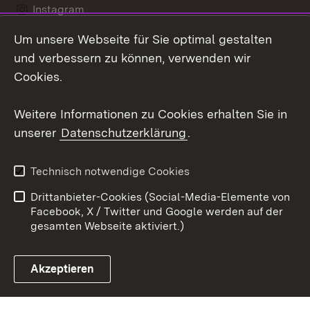
Instagram
Um unsere Webseite für Sie optimal gestalten
LinkedIn
und verbessern zu können, verwenden wir
Social Wall
Cookies.
Youtube
Weitere Informationen zu Cookies erhalten Sie in
unserer
Datenschutzerklärung
.
Zum 
Kontakt
Benutzungshinweise
Technisch notwendige Cookies
Datenschutz
Barrierefreiheit
Drittanbieter-Cookies (Social-Media-Elemente von
Impressum
Cookies
Facebook, X / Twitter und Google werden auf der
gesamten Webseite aktiviert.)
Akzeptieren
Link zum Landesportal