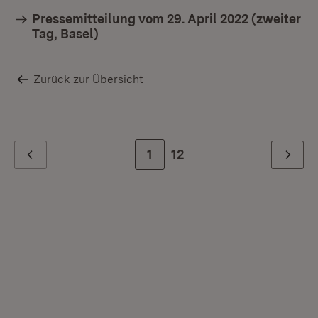
Pressemitteilung vom 29. April 2022 (zweiter
Tag, Basel)
Zurück zur Übersicht
Zur Seite
1
Zur letzten Seite
12
Zurück
Weiter