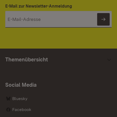
E-Mail zur Newsletter-Anmeldung
News
Themenübersicht
Social Media
Bluesky
Facebook