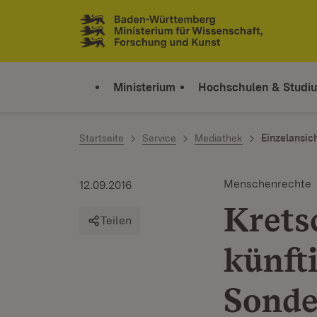
Zum Inhalt springen
Link zur Startseite
Ministerium
Hochschulen & Studi
Startseite
Service
Mediathek
Einzelansic
Menschenrechte
12.09.2016
Krets
Teilen
künft
Sonde