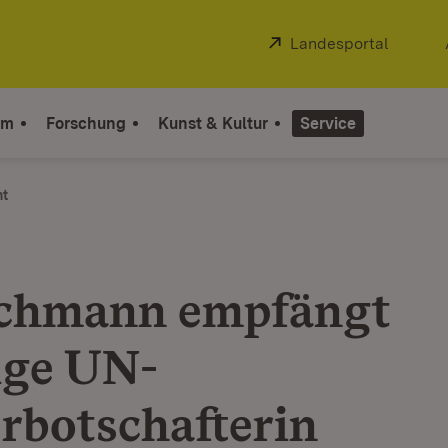
Extern:
Landesportal
(Öffnet
um
Forschung
Kunst & Kultur
Service
ht
chmann empfängt
ige UN-
rbotschafterin