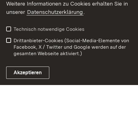
Weitere Informationen zu Cookies erhalten Sie in
unserer
Datenschutzerklärung
.
Zum 
Kontakt
Benutzungshinweise
Technisch notwendige Cookies
Datenschutz
Barrierefreiheit
Drittanbieter-Cookies (Social-Media-Elemente von
Impressum
Cookies
Facebook, X / Twitter und Google werden auf der
gesamten Webseite aktiviert.)
Akzeptieren
Link zum Landesportal