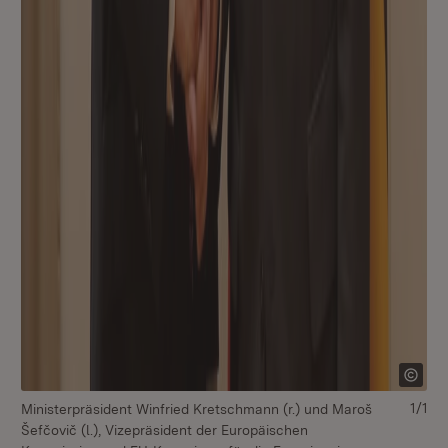
1/1
Ministerpräsident Winfried Kretschmann (r.) und Maroš
Šefčovič (l.), Vizepräsident der Europäischen