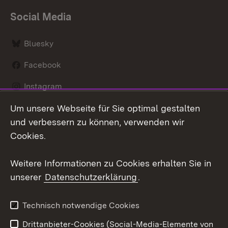
Social Media
Bluesky
Facebook
Instagram
Um unsere Webseite für Sie optimal gestalten
LinkedIn
und verbessern zu können, verwenden wir
Social Wall
Cookies.
Youtube
Weitere Informationen zu Cookies erhalten Sie in
unserer
Datenschutzerklärung
.
Zum 
Kontakt
Benutzungshinweise
Technisch notwendige Cookies
Datenschutz
Barrierefreiheit
Drittanbieter-Cookies (Social-Media-Elemente von
Impressum
Cookies