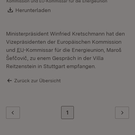
Kommission und EU-Kommissar für die Energieunion
Download:
Herunterladen
(Öffnet in neuem Fenster)
Ministerpräsident Winfried Kretschmann hat den
Vizepräsidenten der Europäischen Kommission
und
EU
-Kommissar für die Energieunion, Maroš
Šefčovič, zu enem Gespräch in der Villa
Reitzenstein in Stuttgart empfangen.
Zurück zur Übersicht
Zur letzten Seite
1
Zurück
Weiter