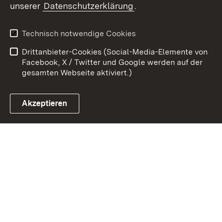
unserer
Datenschutzerklärung
.
Zum 
Kontakt
Benutzungshinweise
Technisch notwendige Cookies
Datenschutz
Barrierefreiheit
Drittanbieter-Cookies (Social-Media-Elemente von
Impressum
Cookies
Facebook, X / Twitter und Google werden auf der
gesamten Webseite aktiviert.)
Akzeptieren
Link zum Landesportal