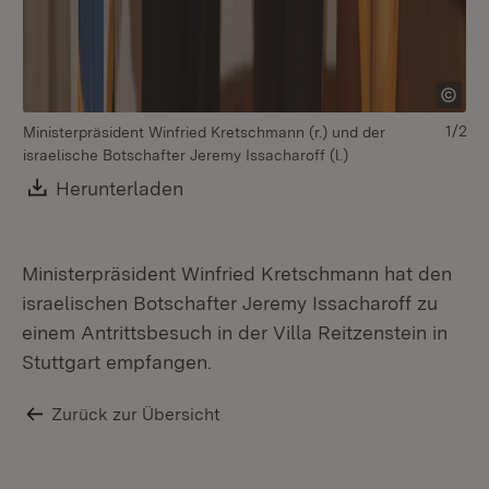
1/2
Ministerpräsident Winfried Kretschmann (r.) und der
v.l
israelische Botschafter Jeremy Issacharoff (l.)
St
Ge
Download:
Herunterladen
(Öffnet in neuem Fenster)
Mi
Ministerpräsident Winfried Kretschmann hat den
israelischen Botschafter Jeremy Issacharoff zu
einem Antrittsbesuch in der Villa Reitzenstein in
Stuttgart empfangen.
Zurück zur Übersicht