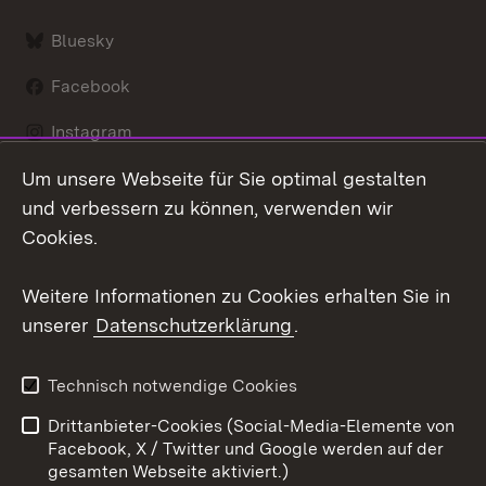
Bluesky
Facebook
Instagram
Um unsere Webseite für Sie optimal gestalten
LinkedIn
und verbessern zu können, verwenden wir
Social Wall
Cookies.
Youtube
Weitere Informationen zu Cookies erhalten Sie in
unserer
Datenschutzerklärung
.
Zum 
Kontakt
Benutzungshinweise
Technisch notwendige Cookies
Datenschutz
Barrierefreiheit
Drittanbieter-Cookies (Social-Media-Elemente von
Impressum
Cookies
Facebook, X / Twitter und Google werden auf der
gesamten Webseite aktiviert.)