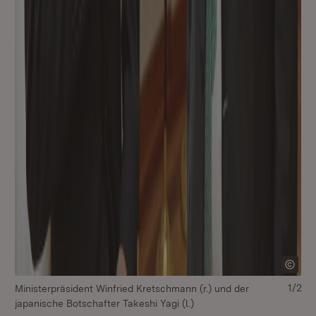
1/2
Ministerpräsident Winfried Kretschmann (r.) und der
v.l
japanische Botschafter Takeshi Yagi (l.)
Mi