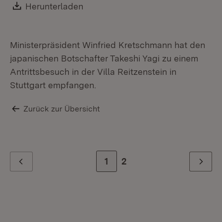
ja
Download:
Herunterladen
(Öffnet in neuem Fenster)
St
Ministerpräsident Winfried Kretschmann hat den
japanischen Botschafter Takeshi Yagi zu einem
Antrittsbesuch in der Villa Reitzenstein in
Stuttgart empfangen.
Zurück zur Übersicht
Zur Seite
1
Zur letzten Seite
2
Zurück
Weiter